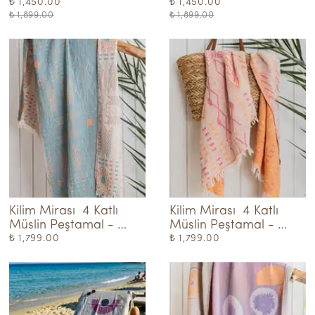
Throw
Turkuaz Throw
₺ 1,450.00
₺ 1,450.00
₺ 1,899.00
₺ 1,899.00
Kilim Mirası  4 Katlı 
Kilim Mirası  4 Katlı 
Müslin Peştamal - 
Müslin Peştamal - 
Turkuaz-Turuncu
Pembe-Turuncu
₺ 1,799.00
₺ 1,799.00