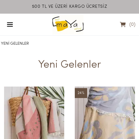
500 TL VE ÜZERİ KARGO ÜCRETSİZ
MEET MAYA NATU
(
0
)
YENI GELENLER
Yeni Gelenler
24
%