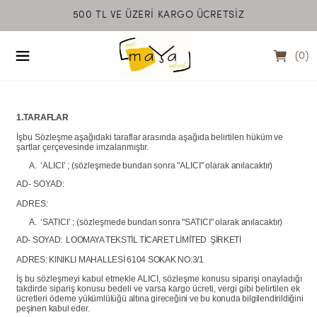
500 TL VE ÜZERİ KARGO ÜCRETSİZ
MEET MAYA NATU
(
0
)
1.TARAFLAR
İşbu
Sözleşme
aşağıdaki
taraflar
arasında
aşağıda
belirtilen
hüküm
ve
şartlar çerçevesinde imzalanmıştır.
A.
‘ALICI’
;
(sözleşmede
bundan
sonra
"ALICI"
olarak
anılacaktır)
AD-
SOYAD:
ADRES:
A.
‘SATICI’
;
(sözleşmede
bundan
sonra
"SATICI"
olarak
anılacaktır)
AD-
SOYAD:
LOOMAYA TEKSTİL TİCARET LİMİTED ŞİRKETİ
ADRES:
KINIKLI
MAHALLESİ
6104
SOKAK
NO:3/1
İş bu sözleşmeyi kabul etmekle ALICI, sözleşme konusu siparişi onayladığı
takdirde sipariş
konusu bedeli
ve varsa
kargo
ücreti,
vergi gibi belirtilen
ek
ücretleri
ödeme
yükümlülüğü altına gireceğini ve bu konuda bilgilendirildiğini
peşinen kabul eder.