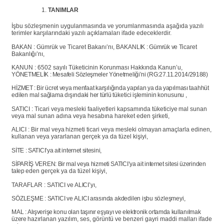
TANIMLAR
İşbu sözleşmenin uygulanmasında ve yorumlanmasında aşağıda yazılı
terimler karşılarındaki yazılı açıklamaları ifade edeceklerdir.
BAKAN : Gümrük ve Ticaret Bakanı’nı,
BAKANLIK
:
Gümrük
ve
Ticaret
Bakanlığı’nı,
KANUN : 6502 sayılı Tüketicinin Korunması Hakkında Kanun’u,
YÖNETMELİK
:
Mesafeli
Sözleşmeler
Yönetmeliği’ni
(RG:27.11.2014/29188)
HİZMET
:
Bir
ücret
veya
menfaat
karşılığında
yapılan
ya
da
yapılması
taahhüt
edilen
mal
sağlama
dışındaki
her
türlü
tüketici
işleminin
konusunu
,
SATICI
:
Ticari
veya
mesleki
faaliyetleri
kapsamında
tüketiciye
mal
sunan
veya
mal sunan adına veya hesabına hareket eden şirketi,
ALICI
:
Bir
mal
veya
hizmeti
ticari
veya
mesleki
olmayan
amaçlarla
edinen,
kullanan veya yararlanan gerçek ya da tüzel kişiyi,
SİTE :
SATICI’ya
ait
internet
sitesini,
SİPARİŞ VEREN: Bir mal veya hizmeti SATICI’ya ait internet sitesi üzerinden
talep
eden gerçek ya da tüzel kişiyi,
TARAFLAR
:
SATICI
ve
ALICI’yı,
SÖZLEŞME
:
SATICI
ve
ALICI
arasında
akdedilen
işbu
sözleşmeyi,
MAL
:
Alışverişe
konu
olan
taşınır
eşyayı
ve
elektronik
ortamda
kullanılmak
üzere
hazırlanan yazılım, ses, görüntü ve benzeri gayri maddi malları ifade