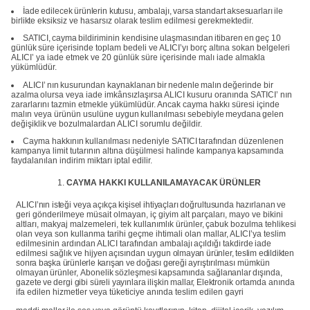
İade
edilecek
ürünlerin
kutusu,
ambalajı,
varsa
standart
aksesuarları
ile
birlikte
eksiksiz ve hasarsız olarak teslim edilmesi gerekmektedir.
SATICI,
cayma
bildiriminin
kendisine
ulaşmasından
itibaren
en
geç
10
günlük
süre içerisinde toplam bedeli ve ALICI’yı borç altına sokan belgeleri
ALICI’ ya iade etmek ve 20 günlük süre içerisinde malı iade almakla
yükümlüdür.
ALICI’
nın
kusurundan
kaynaklanan
bir
nedenle
malın
değerinde
bir
azalma
olursa veya
iade
imkânsızlaşırsa ALICI
kusuru oranında
SATICI’ nın
zararlarını
tazmin etmekle yükümlüdür. Ancak cayma hakkı süresi içinde
malın veya ürünün usulüne uygun
kullanılması
sebebiyle
meydana
gelen
değişiklik
ve
bozulmalardan
ALICI sorumlu değildir.
Cayma
hakkının
kullanılması
nedeniyle
SATICI
tarafından
düzenlenen
kampanya limit
tutarının
altına
düşülmesi
halinde
kampanya
kapsamında
faydalanılan
indirim miktarı iptal edilir.
CAYMA
HAKKI
KULLANILAMAYACAK
ÜRÜNLER
ALICI’nın
isteği
veya
açıkça
kişisel
ihtiyaçları
doğrultusunda
hazırlanan
ve
geri
gönderilmeye müsait olmayan, iç giyim alt parçaları, mayo ve bikini
altları, makyaj malzemeleri,
tek
kullanımlık
ürünler,
çabuk
bozulma
tehlikesi
olan
veya
son
kullanma tarihi geçme ihtimali olan mallar, ALICI’ya teslim
edilmesinin ardından ALICI tarafından
ambalajı
açıldığı
takdirde
iade
edilmesi
sağlık
ve
hijyen
açısından
uygun
olmayan
ürünler, teslim
edildikten
sonra
başka
ürünlerle
karışan
ve
doğası gereği
ayrıştırılması
mümkün
olmayan
ürünler,
Abonelik
sözleşmesi
kapsamında
sağlananlar
dışında,
gazete
ve
dergi
gibi
süreli
yayınlara
ilişkin
mallar,
Elektronik
ortamda anında
ifa edilen hizmetler veya tüketiciye anında teslim edilen gayri