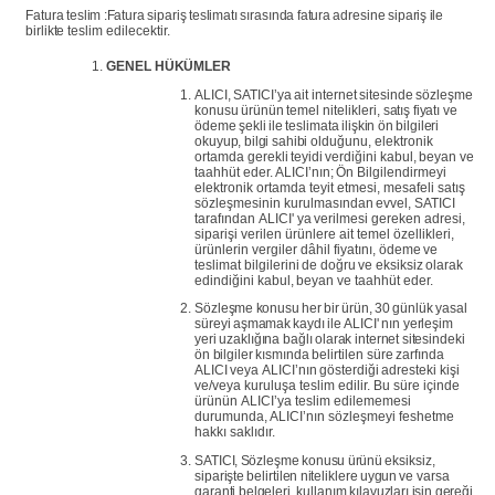
Fatura
teslim
:Fatura
sipariş
teslimatı
sırasında
fatura
adresine
sipariş
ile
birlikte
teslim edilecektir.
GENEL
HÜKÜMLER
ALICI,
SATICI’ya
ait
internet
sitesinde
sözleşme
konusu
ürünün
temel
nitelikleri,
satış
fiyatı
ve
ödeme
şekli
ile
teslimata
ilişkin
ön
bilgileri
okuyup,
bilgi
sahibi
olduğunu,
elektronik
ortamda
gerekli
teyidi
verdiğini
kabul,
beyan
ve
taahhüt
eder. ALICI’nın;
Ön
Bilgilendirmeyi
elektronik
ortamda teyit
etmesi,
mesafeli satış
sözleşmesinin
kurulmasından
evvel,
SATICI
tarafından
ALICI'
ya
verilmesi
gereken adresi,
siparişi verilen ürünlere
ait
temel
özellikleri,
ürünlerin
vergiler
dâhil fiyatını, ödeme
ve
teslimat
bilgilerini
de
doğru
ve
eksiksiz
olarak
edindiğini
kabul,
beyan
ve taahhüt eder.
Sözleşme
konusu
her
bir
ürün,
30
günlük
yasal
süreyi
aşmamak
kaydı
ile
ALICI' nın
yerleşim
yeri
uzaklığına
bağlı
olarak
internet
sitesindeki
ön
bilgiler
kısmında
belirtilen
süre
zarfında
ALICI
veya
ALICI’nın
gösterdiği
adresteki
kişi
ve/veya kuruluşa
teslim
edilir.
Bu
süre
içinde
ürünün
ALICI’ya
teslim edilememesi
durumunda, ALICI’nın sözleşmeyi feshetme
hakkı saklıdır.
SATICI,
Sözleşme
konusu
ürünü
eksiksiz,
siparişte
belirtilen
niteliklere
uygun
ve varsa
garanti
belgeleri,
kullanım
kılavuzları
işin
gereği