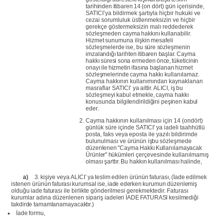
tarihinden
itibaren
14
(on
dört)
gün
içerisinde,
SATICI’ya
bildirmek şartıyla hiçbir
hukuki
ve
cezai
sorumluluk üstlenmeksizin ve hiçbir
gerekçe
göstermeksizin
malı
reddederek
sözleşmeden cayma
hakkını
kullanabilir.
Hizmet
sunumuna
ilişkin
mesafeli
sözleşmelerde
ise,
bu
süre
sözleşmenin
imzalandığı
tarihten
itibaren
başlar.
Cayma
hakkı
süresi
sona ermeden
önce,
tüketicinin
onayı
ile
hizmetin
ifasına
başlanan
hizmet
sözleşmelerinde
cayma hakkı kullanılamaz.
Cayma hakkının kullanımından kaynaklanan
masraflar SATICI’
ya
aittir.
ALICI,
iş
bu
sözleşmeyi
kabul
etmekle,
cayma
hakkı
konusunda
bilgilendirildiğini
peşinen
kabul
eder.
Cayma hakkının kullanılması için 14 (ondört)
günlük süre içinde SATICI' ya iadeli
taahhütlü
posta,
faks
veya
eposta
ile
yazılı
bildirimde
bulunulması
ve
ürünün
işbu
sözleşmede
düzenlenen
"Cayma
Hakkı
Kullanılamayacak
Ürünler"
hükümleri
çerçevesinde
kullanılmamış
olması
şarttır.
Bu
hakkın
kullanılması
halinde,
a)
3.
kişiye
veya
ALICI’
ya
teslim
edilen
ürünün
faturası,
(İade
edilmek
istenen
ürünün
faturası
kurumsal
ise,
iade
ederken
kurumun
düzenlemiş
olduğu
iade
faturası
ile birlikte gönderilmesi gerekmektedir.
Faturası
kurumlar adına
düzenlenen
sipariş
iadeleri
İADE
FATURASI
kesilmediği
takdirde
tamamlanamayacaktır.)
İade
formu,