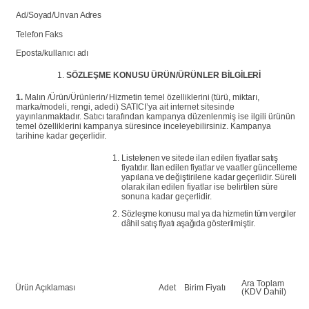
Ad/Soyad/Unvan Adres
Telefon
Faks
Eposta/kullanıcı
adı
SÖZLEŞME
KONUSU
ÜRÜN/ÜRÜNLER
BİLGİLERİ
1.
Malın
/Ürün/Ürünlerin/
Hizmetin
temel
özelliklerini
(türü,
miktarı,
marka/modeli, rengi, adedi) SATICI’ya ait internet sitesinde
yayınlanmaktadır. Satıcı tarafından kampanya
düzenlenmiş ise
ilgili ürünün
temel özelliklerini
kampanya
süresince inceleyebilirsiniz. Kampanya
tarihine kadar geçerlidir.
Listelenen
ve
sitede
ilan
edilen
fiyatlar
satış
fiyatıdır.
İlan
edilen
fiyatlar
ve
vaatler
güncelleme
yapılana
ve
değiştirilene
kadar
geçerlidir.
Süreli
olarak
ilan
edilen
fiyatlar ise belirtilen süre
sonuna kadar geçerlidir.
Sözleşme
konusu
mal
ya
da
hizmetin
tüm
vergiler
dâhil
satış
fiyatı
aşağıda
gösterilmiştir.
Ara
Toplam
Ürün
Açıklaması
Adet
Birim
Fiyatı
(KDV
Dahil)