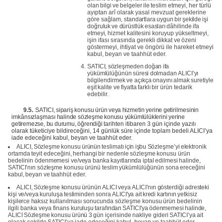
olan
bilgi
ve
belgeler
ile
teslim
etmeyi, her türlü
ayıptan arî olarak yasal mevzuat gereklerine
göre sağlam,
standartlara
uygun
bir
şekilde
işi
doğruluk
ve
dürüstlük
esasları
dâhilinde
ifa
etmeyi,
hizmet
kalitesini koruyup
yükseltmeyi,
işin
ifası
sırasında
gerekli
dikkat
ve
özeni
göstermeyi, ihtiyat ve öngörü ile hareket etmeyi
kabul, beyan ve taahhüt eder.
SATICI,
sözleşmeden
doğan
ifa
yükümlülüğünün
süresi
dolmadan
ALICI’yı
bilgilendirmek
ve
açıkça
onayını
almak
suretiyle
eşit
kalite
ve
fiyatta
farklı
bir
ürün tedarik
edebilir.
9.5.
SATICI,
sipariş
konusu
ürün
veya
hizmetin
yerine
getirilmesinin
imkânsızlaşması
halinde sözleşme
konusu
yükümlülüklerini
yerine
getiremezse, bu
durumu, öğrendiği
tarihten itibaren 3 gün içinde yazılı
olarak tüketiciye bildireceğini,
14 günlük süre içinde toplam bedeli ALICI’ya
iade edeceğini kabul,
beyan ve taahhüt
eder.
ALICI,
Sözleşme
konusu
ürünün
teslimatı
için
işbu
Sözleşme’yi
elektronik
ortamda
teyit
edeceğini,
herhangi
bir
nedenle
sözleşme
konusu
ürün
bedelinin
ödenmemesi ve/veya banka
kayıtlarında iptal
edilmesi
halinde,
SATICI’nın
sözleşme
konusu
ürünü
teslim
yükümlülüğünün
sona
ereceğini
kabul,
beyan
ve
taahhüt
eder.
ALICI,
Sözleşme
konusu
ürünün
ALICI
veya
ALICI’nın
gösterdiği
adresteki
kişi ve/veya
kuruluşa
tesliminden
sonra
ALICI'ya
ait
kredi
kartının
yetkisiz
kişilerce
haksız
kullanılması
sonucunda
sözleşme
konusu
ürün
bedelinin
ilgili
banka veya
finans
kuruluşu
tarafından
SATICI'ya
ödenmemesi
halinde,
ALICI
Sözleşme
konusu
ürünü
3
gün
içerisinde
nakliye
gideri
SATICI’ya
ait
olacak
şekilde
SATICI’ya
iade
edeceğini kabul, beyan ve taahhüt eder.