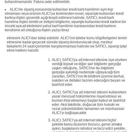
kullanılmamalıdır. Fatura iade edilmelidir.
ALICI
ile
sipariş
esnasında
kullanılan
kredi
kartı
hamilinin
aynı
kişi
olmaması veya
ürünün
ALICI’ya
tesliminden
evvel,
siparişte
kullanılan
kredi
kartına
ilişkin güvenlik
açığı
tespit
edilmesi
halinde,
SATICI,
kredi
kartı
hamiline
ilişkin
kimlik
ve
iletişim
bilgilerini,
siparişte
kullanılan
kredi
kartının
bir
önceki
aya
ait
ekstresini
yahut
kart
hamilinin
bankasından
kredi
kartının
kendisine
ait
olduğuna
ilişkin
yazıyı
ibraz
etmesini
ALICI’dan
talep
edebilir.
ALICI’nın
talebe
konu
bilgi/belgeleri
temin
etmesine kadar
geçecek
sürede
sipariş
dondurulacak
olup,
mezkur
taleplerin
24
saat
içerisinde karşılanmaması
halinde
ise
SATICI,
siparişi
iptal
etme
hakkını
haizdir.
ALICI,
SATICI’ya
ait
internet
sitesine
üye
olurken
verdiği
kişisel
ve
diğer
sair
bilgilerin gerçeğe
uygun olduğunu, SATICI’nın bu bilgilerin
gerçeğe aykırılığı
nedeniyle
uğrayacağı
tüm
zararları,
SATICI’nın
ilk
bildirimi
üzerine
derhal,
nakden
ve
defaten tazmin edeceğini beyan ve
taahhüt eder.
ALICI, SATICI’ya ait internet sitesini kullanırken
yasal mevzuat hükümlerine riayet
etmeyi
ve
bunları
ihlal
etmemeyi
baştan
kabul
ve
taahhüt
eder.
Aksi
takdirde, doğacak tüm hukuki ve
cezai yükümlülükler tamamen ve münhasıran
ALICI’yı
bağlayacaktır.
ALICI,
SATICI’ya
ait
internet
sitesini
hiçbir
şekilde
kamu
düzenini
bozucu,
genel
ahlaka
aykırı,
başkalarını
rahatsız
ve
taciz
edici
şekilde,