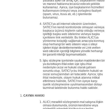
yasalara
aykırı
bir
amaç
için, başkalarının
maddi
ve
manevi
haklarına
tecavüz
edecek
şekilde
kullanamaz.
Ayrıca,
üye
başkalarının
hizmetleri
kullanmasını
önleyici
veya
zorlaştırıcı
faaliyet
(spam, virus, truva atı, vb.) işlemlerde
bulunamaz.
SATICI’ya ait internet sitesinin üzerinden,
SATICI’nın kendi kontrolünde olmayan ve/veya
başkaca üçüncü kişilerin sahip olduğu ve/veya
işlettiği başka web sitelerine
ve/veya
başka
içeriklere
link
verilebilir.
Bu linkler ALICI’ya
yönlenme
kolaylığı
sağlamak
amacıyla
konmuş
olup
herhangi
bir
web
sitesini
veya
o
siteyi
işleten
kişiyi
desteklememekte
ve
Link
verilen
web
sitesinin
içerdiği
bilgilere
yönelik
herhangi
bir
garanti
niteliği
taşımamaktadır.
İşbu sözleşme içerisinde sayılan maddelerden bir
ya da birkaçını ihlal eden üye
işbu
ihlal
nedeniyle
cezai
ve
hukuki
olarak
şahsen
sorumlu
olup,
SATICI’yı
bu ihlallerin
hukuki
ve
cezai sonuçlarından
ari
tutacaktır.
Ayrıca;
işbu
ihlal
nedeniyle, olayın hukuk
alanına intikal
ettirilmesi
halinde,
SATICI’nın
üyeye karşı
üyelik sözleşmesine uyulmamasından
dolayı
tazminat
talebinde
bulunma hakkı
saklıdır.
CAYMA
HAKKI
ALICI;
mesafeli
sözleşmenin
mal
satışına
ilişkin
olması
durumunda,
ürünün kendisine
veya
gösterdiği
adresteki
kişi/kuruluşa
teslim