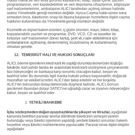
maddi mallar,ile ses veya görüntü kayıtlarının, kitap, dijital içerik, yazılım
programlarının, veri kaydedebilme ve veri depolama cihazlarının, bilgisayar
sarf malzemelerinin, ambalajının ALICI
tarafından
açılmış olması
halinde
iadesi
Yönetmelik
gereği
mümkün
değildir.
Ayrıca
Cayma
hakkı
süresi
sona
ermeden
önce,
tüketicinin
onayı
ile
ifasına
başlanan
hizmetlere
ilişkin
cayma
hakkının
kullanılması da
Yönetmelik
gereği
mümkün
değildir.
Kozmetik
ve
kişisel
bakım
ürünleri,
iç
giyim
ürünleri,
mayo,
bikini,
kitap,
kopyalanabilir yazılım ve programlar, DVD, VCD, CD ve kasetler ile
kırtasiye sarf malzemeleri
(toner, kartuş, şerit vb.) iade edilebilmesi için
ambalajlarının açılmamış, denenmemiş,
bozulmamış
ve
kullanılmamış
olmaları
gerekir.
12.
TEMERRÜT
HALİ
VE
HUKUKİ
SONUÇLARI
ALICI,
ödeme
işlemlerini
kredi
kartı
ile
yaptığı
durumda
temerrüde
düştüğü
takdirde,
kart
sahibi
banka
ile
arasındaki
kredi
kartı
sözleşmesi
çerçevesinde
faiz
ödeyeceğini
ve
bankaya
karşı
sorumlu
olacağını
kabul,
beyan
ve
taahhüt
eder.
Bu
durumda
ilgili banka
hukuki
yollara
başvurabilir;
doğacak
masrafları
ve
vekâlet
ücretini
ALICI’dan
talep
edebilir
ve
her
koşulda
ALICI’nın
borcundan
dolayı
temerrüde
düşmesi
halinde,
ALICI,
borcun
gecikmeli
ifasından
dolayı
SATICI’nın
uğradığı
zarar
ve
ziyanını ödeyeceğini
kabul, beyan ve taahhüt eder
YETKİLİ
MAHKEME
İşbu
sözleşmeden
doğan
uyuşmazlıklarda
şikayet
ve
itirazlar,
aşağıdaki
kanunda
belirtilen
parasal
sınırlar
dâhilinde
tüketicinin
yerleşim
yerinin
bulunduğu
veya
tüketici
işleminin
yapıldığı
yerdeki
tüketici
sorunları
hakem
heyetine
veya
tüketici
mahkemesine
yapılacaktır.
Parasal
sınıra
ilişkin
bilgiler
aşağıdadır: