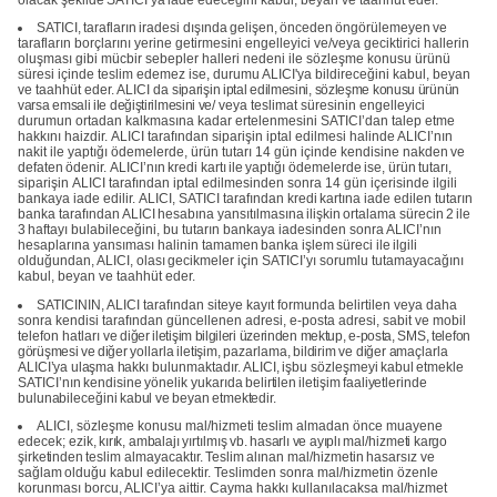
SATICI,
tarafların
iradesi
dışında
gelişen,
önceden
öngörülemeyen
ve
tarafların borçlarını
yerine
getirmesini
engelleyici ve/veya geciktirici
hallerin
oluşması
gibi mücbir sebepler halleri
nedeni
ile
sözleşme konusu
ürünü
süresi içinde teslim edemez ise, durumu ALICI'ya bildireceğini kabul, beyan
ve taahhüt eder. ALICI
da
siparişin iptal edilmesini, sözleşme konusu ürünün
varsa emsali ile değiştirilmesini ve/
veya teslimat süresinin engelleyici
durumun ortadan kalkmasına kadar ertelenmesini SATICI’dan
talep etme
hakkını
haizdir.
ALICI
tarafından siparişin
iptal edilmesi halinde ALICI’nın
nakit
ile yaptığı ödemelerde, ürün tutarı
14 gün içinde kendisine nakden
ve
defaten
ödenir.
ALICI’nın
kredi
kartı
ile
yaptığı
ödemelerde
ise,
ürün
tutarı,
siparişin
ALICI
tarafından
iptal edilmesinden
sonra 14 gün
içerisinde ilgili
bankaya iade
edilir.
ALICI,
SATICI
tarafından
kredi
kartına
iade
edilen
tutarın
banka
tarafından ALICI
hesabına
yansıtılmasına
ilişkin
ortalama
sürecin
2
ile
3
haftayı
bulabileceğini, bu tutarın bankaya iadesinden sonra ALICI’nın
hesaplarına yansıması halinin tamamen
banka
işlem
süreci
ile
ilgili
olduğundan,
ALICI,
olası
gecikmeler
için SATICI’yı sorumlu tutamayacağını
kabul, beyan ve taahhüt eder.
SATICININ, ALICI tarafından siteye kayıt formunda belirtilen veya daha
sonra kendisi tarafından güncellenen adresi, e-posta adresi, sabit ve mobil
telefon hatları
ve diğer iletişim bilgileri üzerinden mektup, e-posta, SMS, telefon
görüşmesi ve diğer
yollarla
iletişim,
pazarlama,
bildirim
ve
diğer
amaçlarla
ALICI’ya
ulaşma
hakkı
bulunmaktadır.
ALICI,
işbu
sözleşmeyi
kabul
etmekle
SATICI’nın
kendisine
yönelik
yukarıda
belirtilen
iletişim
faaliyetlerinde
bulunabileceğini
kabul
ve
beyan
etmektedir.
ALICI, sözleşme konusu
mal/hizmeti
teslim
almadan
önce
muayene
edecek;
ezik,
kırık,
ambalajı
yırtılmış
vb.
hasarlı
ve
ayıplı
mal/hizmeti
kargo
şirketinden
teslim
almayacaktır.
Teslim
alınan
mal/hizmetin
hasarsız
ve
sağlam
olduğu
kabul edilecektir. Teslimden sonra mal/hizmetin özenle
korunması borcu, ALICI’ya aittir. Cayma hakkı kullanılacaksa mal/hizmet