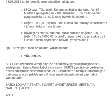
28/05/2014
tarihinden
itibaren
geçerli
olmak
üzere:
6502
sayılı
Tüketicinin
Korunması
Hakkında
Kanun’un
68.
Maddesi
gereği
değeri
2.000,00
(ikibin)
TL’nin
altında
olan
uyuşmazlıklarda
ilçe
tüketici
hakem
heyetlerine,
Değeri
3.000,00(üçbin)TL’
nin
altında
bulunan
uyuşmazlıklarda
il
tüketici
hakem heyetlerine,
Büyükşehir
statüsünde
bulunan
illerde
ise
değeri
2.000,00
(ikibin)
TL
ile
3.000,00(üçbin)TL’ arasındaki uyuşmazlıklarda il
tüketici hakem heyetlerine başvuru
yapılmaktadır.
İşbu
Sözleşme
ticari
amaçlarla
yapılmaktadır.
YÜRÜRLÜK
ALICI, Site
üzerinden verdiği siparişe
ait ödemeyi gerçekleştirdiğinde işbu
sözleşmenin tüm
şartlarını
kabul etmiş sayılır.
SATICI, siparişin
gerçekleşmesi
öncesinde
işbu
sözleşmenin
sitede
ALICI
tarafından
okunup
kabul
edildiğine
dair
onay
alacak
şekilde
gerekli
yazılımsal düzenlemeleri
yapmakla
yükümlüdür.
SATICI:
LOOMAYA TEKSTİL TİCARET LİMİDET ŞİRKETİ (MEET MAYA
NATURAL)
ALICI:
TARİH: