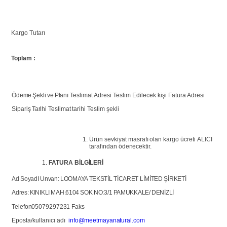
Kargo
Tutarı
Toplam
:
Ödeme
Şekli
ve
Planı
Teslimat Adresi Teslim Edilecek kişi Fatura Adresi
Sipariş
Tarihi
Teslimat
tarihi Teslim şekli
Ürün
sevkiyat
masrafı
olan
kargo
ücreti
ALICI
tarafından
ödenecektir.
FATURA
BİLGİLERİ
Ad SoyadI Unvan: LOOMAYA TEKSTİL TİCARET LİMİTED ŞİRKETİ
Adres:
KINIKLI
MAH.6104
SOK
NO:3/1
PAMUKKALE/
DENİZLİ
Telefon05079297231
Faks
Eposta/kullanıcı
adı
info@meetmayanatural.com