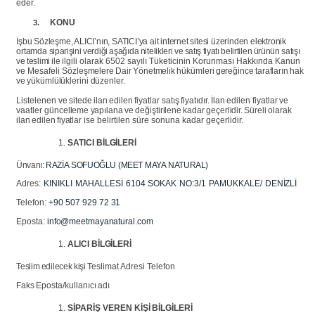
eder.
KONU
3.
İşbu Sözleşme, ALICI’nın, SATICI’ya ait internet sitesi üzerinden elektronik
ortamda
siparişini
verdiği
aşağıda
nitelikleri
ve
satış
fiyatı
belirtilen
ürünün
satışı
ve
teslimi
ile
ilgili olarak 6502 sayılı Tüketicinin Korunması Hakkında Kanun
ve Mesafeli
Sözleşmelere
Dair
Yönetmelik
hükümleri
gereğince
tarafların
hak
ve
yükümlülüklerini düzenler.
Listelenen
ve
sitede
ilan
edilen
fiyatlar
satış
fiyatıdır.
İlan
edilen
fiyatlar
ve
vaatler
güncelleme
yapılana
ve
değiştirilene
kadar
geçerlidir.
Süreli
olarak
ilan
edilen
fiyatlar
ise belirtilen süre sonuna kadar geçerlidir.
SATICI
BİLGİLERİ
Ünvanı:
RAZİA
SOFUOĞLU
(MEET
MAYA
NATURAL)
Adres:
KINIKLI
MAHALLESİ
6104
SOKAK
NO:3/1
PAMUKKALE/
DENİZLİ
Telefon:
+90
507
929
72
31
Eposta:
info@meetmayanatural.com
ALICI
BİLGİLERİ
Teslim
edilecek
kişi
Teslimat Adresi
Telefon
Faks
Eposta/kullanıcı
adı
SİPARİŞ
VEREN
KİŞİ
BİLGİLERİ