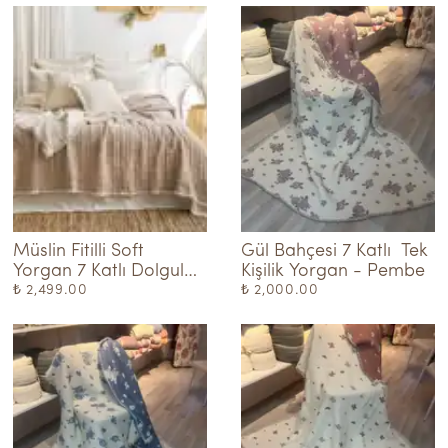
Müslin Fitilli Soft 
Gül Bahçesi 7 Katlı  Tek 
Yorgan 7 Katlı Dolgulu  
Kişilik Yorgan - Pembe
Bej
₺ 2,499.00
₺ 2,000.00