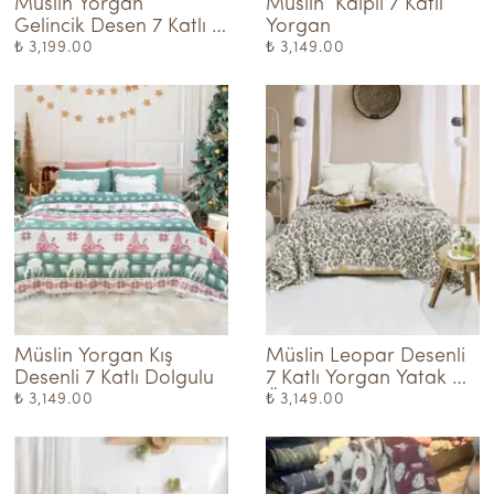
Müslin Yorgan  
Müslin  Kalpli 7 Katlı 
Gelincik Desen 7 Katlı 
Yorgan
Dolgulu - MOR-KREM
₺ 3,199.00
₺ 3,149.00
Müslin Yorgan Kış 
Müslin Leopar Desenli 
Desenli 7 Katlı Dolgulu
7 Katlı Yorgan Yatak 
Örtüsü
₺ 3,149.00
₺ 3,149.00