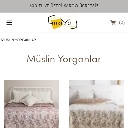
500 TL VE ÜZERİ KARGO ÜCRETSİZ
MEET MAYA NATU
(
0
)
MÜSLIN YORGANLAR
Müslin Yorganlar