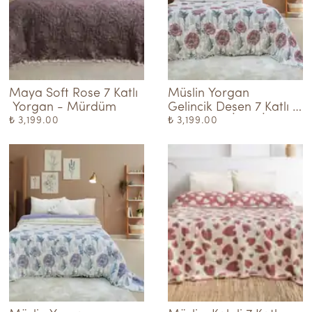
Maya Soft Rose 7 Katlı 
Müslin Yorgan  
 Yorgan - Mürdüm
Gelincik Desen 7 Katlı 
Dolgulu - KİREMİT-
₺ 3,199.00
₺ 3,199.00
KREM