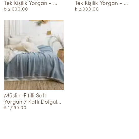
Tek Kişilik Yorgan - 
Tek Kişilik Yorgan - 
KİREMİT-KREM
PEMBE-KREM
₺ 2,000.00
₺ 2,000.00
Müslin  Fitilli Soft 
Yorgan 7 Katlı Dolgulu 
İndigo - Tek kişilik
₺ 1,999.00