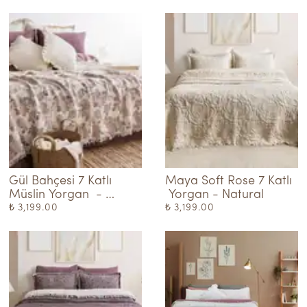
Gül Bahçesi 7 Katlı 
Maya Soft Rose 7 Katlı 
Müslin Yorgan  - 
 Yorgan - Natural
PEMBE-KREM
₺ 3,199.00
₺ 3,199.00