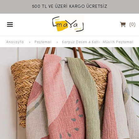
500 TL VE ÜZERİ KARGO ÜCRETSİZ
MEET MAYA NATU
(
0
)
Anasayfa
  » 
Peştemal
 » 
Karpuz Desen 4 Katlı  Müslin Peştamal