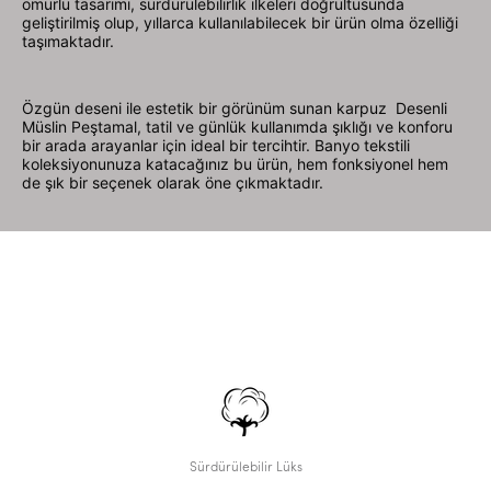
ömürlü tasarımı, sürdürülebilirlik ilkeleri doğrultusunda
geliştirilmiş olup, yıllarca kullanılabilecek bir ürün olma özelliği
taşımaktadır.
Özgün deseni ile estetik bir görünüm sunan karpuz Desenli
Müslin Peştamal, tatil ve günlük kullanımda şıklığı ve konforu
bir arada arayanlar için ideal bir tercihtir. Banyo tekstili
koleksiyonunuza katacağınız bu ürün, hem fonksiyonel hem
de şık bir seçenek olarak öne çıkmaktadır.
Sürdürülebilir Lüks