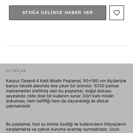
STOĞA GELINCE HABER VER
DETAYLAR
Karpuz Desenli 4 Katlı Müslin Peştamal, 90x180 cm ölçüleriyle
banyo tekstili alanında öne çıkan bir üründür. %100 pamuk
malzemeden üretilmiş olan bu peştamal, doğal dokusu
sayesinde cilde dost bir kullanım sunar. Dört katlı müslin
dokuması, hem hafifliği hem de dayanıklılığı ile dikkat
çekmektedir.
Bu peştamal, hızlı su emme özelliği ile kullanıcıların ihtiyaçlarını
karşılamakta ve çabuk kuruma avantajı sunmaktadır. Uzun