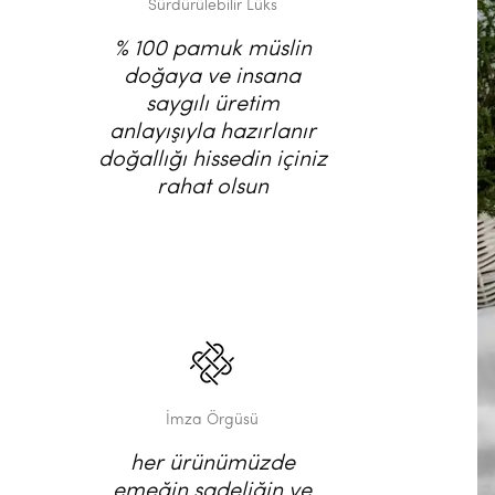
Sürdürülebilir Lüks
% 100 pamuk müslin
doğaya ve insana
saygılı üretim
anlayışıyla hazırlanır
doğallığı hissedin içiniz
rahat olsun
İmza Örgüsü
her ürünümüzde
emeğin sadeliğin ve