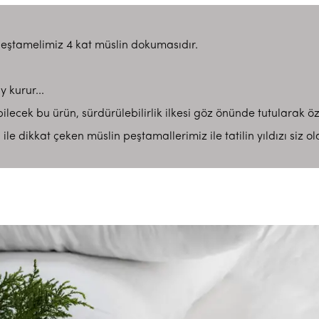
eştamelimiz 4 kat müslin dokumasıdır.
y kurur...
bilecek bu ürün, sürdürülebilirlik ilkesi göz önünde tutularak öze
e dikkat çeken müslin peştamallerimiz ile tatilin yıldızı siz ola