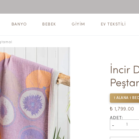
BANYO
BEBEK
GİYİM
EV TEKSTİLİ
eştamal
İncir 
Peşta
1 ALANA 1 B
₺ 1,799.00
ADET
:
-
1