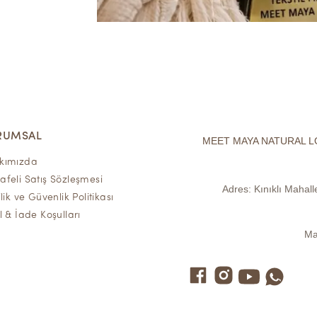
RUMSAL
MEET MAYA NATURAL L
kımızda
feli Satış Sözleşmesi
Adres:
Kınıklı Mahal
ilik ve Güvenlik Politikası
l & İade Koşulları
Ma