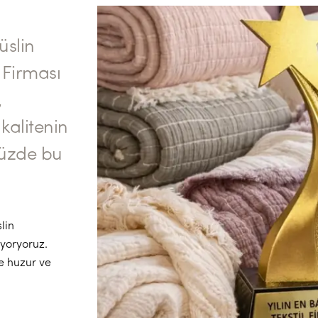
slin
l Firması
,
kalitenin
müzde bu
lin
iyoryoruz.
e huzur ve