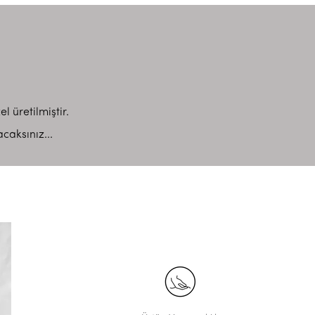
l üretilmiştir.
caksınız...