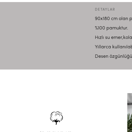
DETAYLAR
90x180 cm olan p
%100 pamuktur.
Hızlı su emer,kola
Yıllarca kullanıla
Desen özgünlüğü il