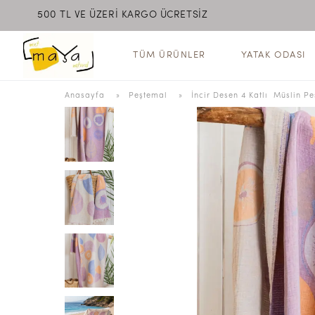
500 TL VE ÜZERİ KARGO ÜCRETSİZ
MEET MAYA NATURAL
TÜM ÜRÜNLER
YATAK ODASI
Anasayfa
  » 
Peştemal
 » 
İncir Desen 4 Katlı  Müslin P