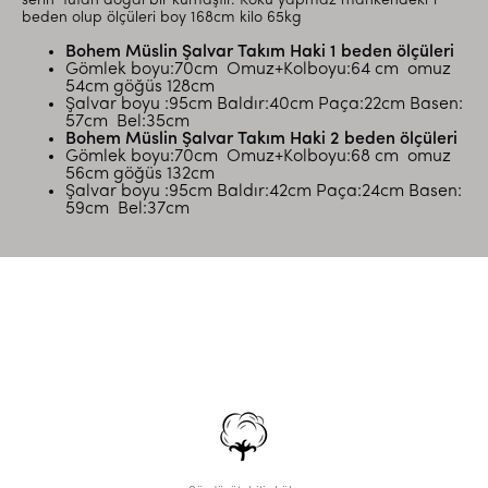
serin tutan doğal bir kumaştır. Koku yapmaz
mankendeki 1
beden olup ölçüleri boy 168cm kilo 65kg
Bohem Müslin Şalvar Takım Haki 1 beden ölçüleri
Gömlek boyu:70cm Omuz+Kolboyu:64 cm omuz
54cm göğüs 128cm
Şalvar boyu :95cm Baldır:40cm Paça:22cm Basen:
57cm Bel:35cm
Bohem Müslin Şalvar Takım Haki 2 beden ölçüleri
Gömlek boyu:70cm Omuz+Kolboyu:68 cm omuz
56cm göğüs 132cm
Şalvar boyu :95cm Baldır:42cm Paça:24cm Basen:
59cm Bel:37cm