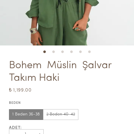
Bohem  Müslin  Şalvar 
Takım Haki
₺ 1,199.00
BEDEN
1 Beden 36-38
2 Beden 40-42
ADET
: