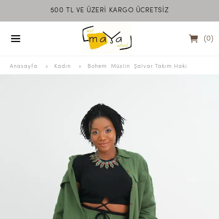
500 TL VE ÜZERİ KARGO ÜCRETSİZ
MEET MAYA NATU
(
0
)
Anasayfa
  » 
Kadın
 » 
Bohem  Müslin  Şalvar Takım Haki