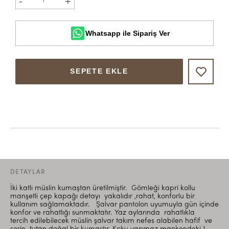
-
+
1
Whatsapp ile Sipariş Ver
SEPETE EKLE
DETAYLAR
İki katlı müslin kumaştan üretilmiştir. Gömleği kapri kollu
manşetli çep kapağı detayı yakalıdır
,rahat, konforlu bir
kullanım sağlamaktadır.
Şalvar pantolon uyumuyla gün içinde
konfor ve rahatlığı sunmaktatır.
Yaz aylarında
rahatlıkla
tercih
edilebilecek müslin şalvar takım nefes alabilen hafif ve