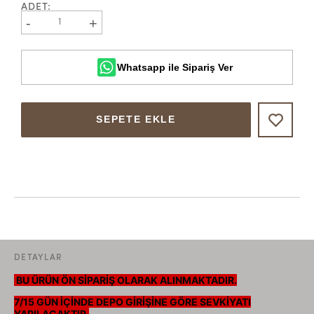
ADET
:
-
+
1
Whatsapp ile Sipariş Ver
SEPETE EKLE
DETAYLAR
BU ÜRÜN ÖN SİPARİŞ OLARAK ALINMAKTADIR.
7/15 GÜN İÇİNDE DEPO GİRİŞİNE GÖRE SEVKİYATI
YAPILACAKTIR.