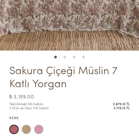
Sakura Çiçeği Müslin 7 
Katlı Yorgan
₺ 3,199.00
Tekli Alımda %10 İndirim
2.879,10 TL
3 Ürün ve Üzeri %15 İndirim
2.719,15 TL
RENK