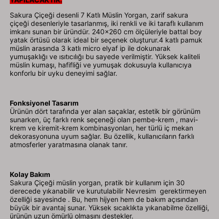
Sakura Çiçeği desenli 7 Katlı Müslin Yorgan, zarif
sakura
çiçeği
desenleriyle tasarlanmış, iki renkli ve iki taraflı kullanım
imkanı sunan bir üründür. 240x260 cm ölçüleriyle battal boy
yatak örtüsü olarak ideal bir seçenek oluşturur.4 katlı pamuk
müslin arasında 3 katlı micro elyaf ip ile dokunarak
yumuşaklığı ve ısıtıcılığı bu sayede verilmiştir. Yüksek kaliteli
müslin kumaşı, hafifliği ve yumuşak dokusuyla kullanıcıya
konforlu bir uyku deneyimi sağlar.
Fonksiyonel Tasarım
Ürünün dört tarafında yer alan saçaklar, estetik bir görünüm
sunarken, üç farklı renk seçeneği olan pembe-krem , mavi-
krem ve kiremit-krem kombinasyonları, her türlü iç mekan
dekorasyonuna uyum sağlar. Bu özellik, kullanıcıların farklı
atmosferler yaratmasına olanak tanır.
Kolay Bakım
Sakura Çiçeği
müslin yorgan, pratik bir kullanım için 30
derecede yıkanabilir ve kurutulabilir Nevresim gerektirmeyen
özelliği sayesinde . Bu, hem hijyen hem de bakım açısından
büyük bir avantaj sunar. Yüksek sıcaklıkta yıkanabilme özelliği,
ürünün uzun ömürlü olmasını destekler.