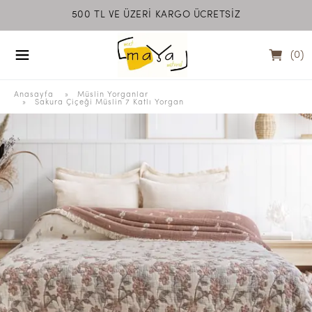
500 TL VE ÜZERİ KARGO ÜCRETSİZ
MEET MAYA NATU
(
0
)
Anasayfa
  » 
Müslin Yorganlar
 » 
Sakura Çiçeği Müslin 7 Katlı Yorgan