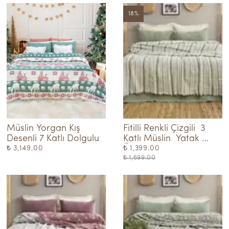
18
%
Müslin Yorgan Kış 
Fitilli Renkli Çizgili  3 
Desenli 7 Katlı Dolgulu
Katlı Müslin  Yatak 
Örtüsü
₺ 3,149.00
₺ 1,399.00
₺ 1,699.00