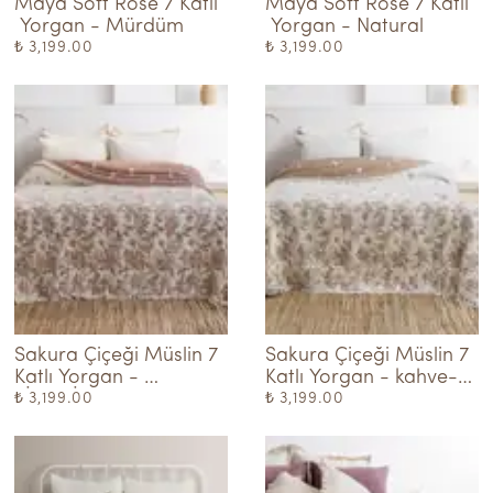
Maya Soft Rose 7 Katlı 
Maya Soft Rose 7 Katlı 
 Yorgan - Mürdüm
 Yorgan - Natural
₺ 3,199.00
₺ 3,199.00
Sakura Çiçeği Müslin 7 
Sakura Çiçeği Müslin 7 
Katlı Yorgan - 
Katlı Yorgan - kahve-
KİREMİT-KREM
krem
₺ 3,199.00
₺ 3,199.00