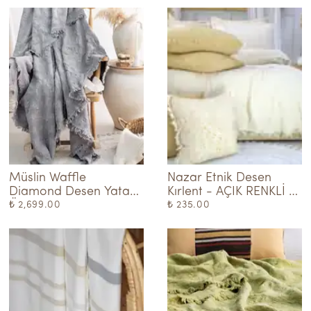
Müslin Waffle 
Nazar Etnik Desen 
Diamond Desen Yatak 
Kırlent - AÇIK RENKLİ 
Örtüsü - Gri
HARDAL
₺ 2,699.00
₺ 235.00