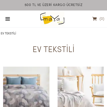
500 TL VE ÜZERİ KARGO ÜCRETSİZ
MEET MAYA NATU
(
0
)
EV TEKSTİLİ
EV TEKSTİLİ