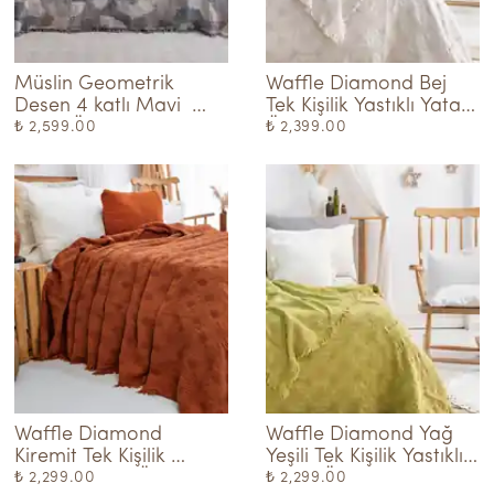
Müslin Geometrik 
Waffle Diamond Bej 
Desen 4 katlı Mavi  
Tek Kişilik Yastıklı Yatak 
Yatak Örtüsü
Örtüsü
₺ 2,599.00
₺ 2,399.00
Waffle Diamond 
Waffle Diamond Yağ 
Kiremit Tek Kişilik 
Yeşili Tek Kişilik Yastıklı 
Yastıklı Yatak Örtüsü
Yatak Örtüsü
₺ 2,299.00
₺ 2,299.00