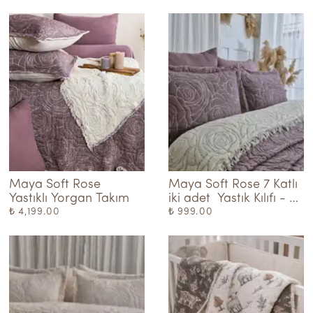
Maya Soft Rose  
Maya Soft Rose 7 Katlı 
Yastıklı Yorgan Takım
iki adet  Yastık Kılıfı - 
Mürdüm
₺ 4,199.00
₺ 999.00