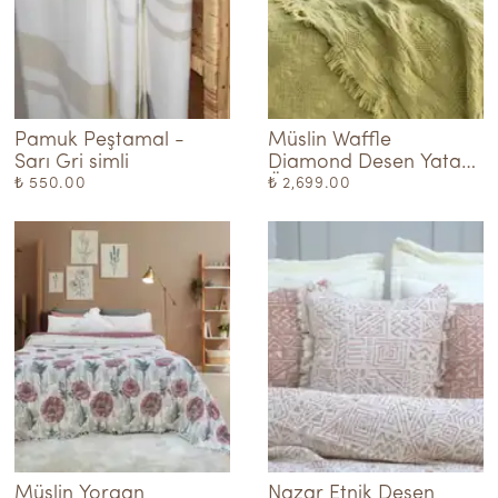
Pamuk Peştamal - 
Müslin Waffle 
Sarı Gri simli
Diamond Desen Yatak 
Örtüsü - Yağ Yeşili
₺ 550.00
₺ 2,699.00
Müslin Yorgan  
Nazar Etnik Desen 