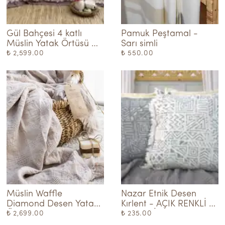
Gül Bahçesi 4 katlı 
Pamuk Peştamal - 
Müslin Yatak Örtüsü 
Sarı simli
Pike - Pembe
₺ 2,599.00
₺ 550.00
Müslin Waffle 
Nazar Etnik Desen 
Diamond Desen Yatak 
Kırlent - AÇIK RENKLİ 
Örtüsü - Bej
ANTRASİT
₺ 2,699.00
₺ 235.00