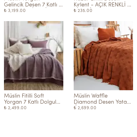
Gelincik Desen 7 Katlı 
Kırlent - AÇIK RENKLİ 
Dolgulu - KİREMİT-
KİREMİT
₺ 3,199.00
₺ 235.00
KREM
Müslin Fitilli Soft 
Müslin Waffle 
Yorgan 7 Katlı Dolgulu  
Diamond Desen Yatak 
Mürdüm
Örtüsü - Tarçın
₺ 2,499.00
₺ 2,699.00