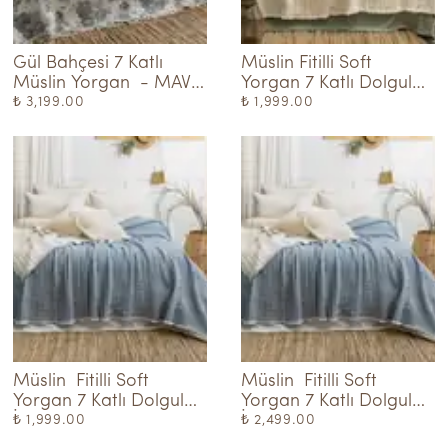
Gül Bahçesi 7 Katlı 
Müslin Fitilli Soft 
Müslin Yorgan  - MAVi-
Yorgan 7 Katlı Dolgulu  
KREM
Natural
₺ 3,199.00
₺ 1,999.00
Müslin  Fitilli Soft 
Müslin  Fitilli Soft 
Yorgan 7 Katlı Dolgulu 
Yorgan 7 Katlı Dolgulu 
İndigo - Tek kişilik
İndigo - Battal
₺ 1,999.00
₺ 2,499.00