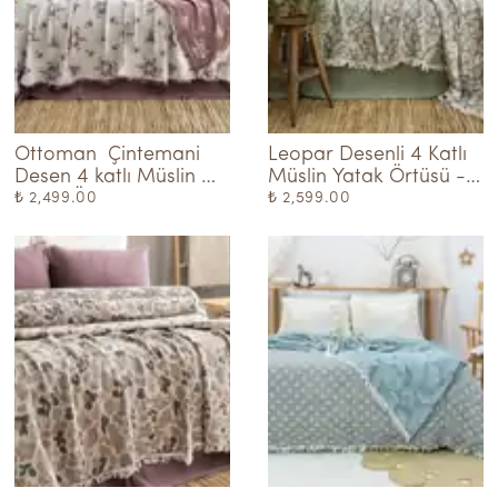
Ottoman  Çintemani 
Leopar Desenli 4 Katlı 
Desen 4 katlı Müslin 
Müslin Yatak Örtüsü - 
Yatak Örtüsü
Yeşil
₺ 2,499.00
₺ 2,599.00