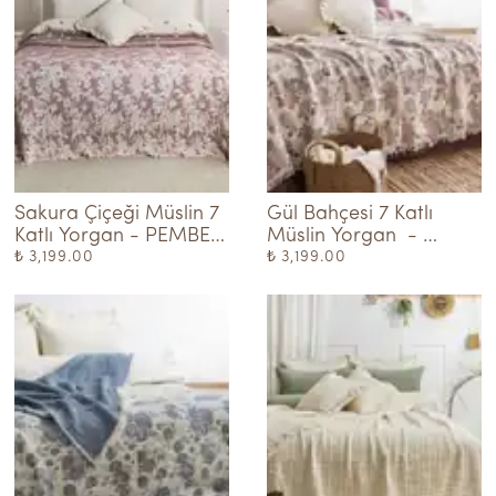
Sakura Çiçeği Müslin 7 
Gül Bahçesi 7 Katlı 
Katlı Yorgan - PEMBE-
Müslin Yorgan  - 
KREM
PEMBE-KREM
₺ 3,199.00
₺ 3,199.00