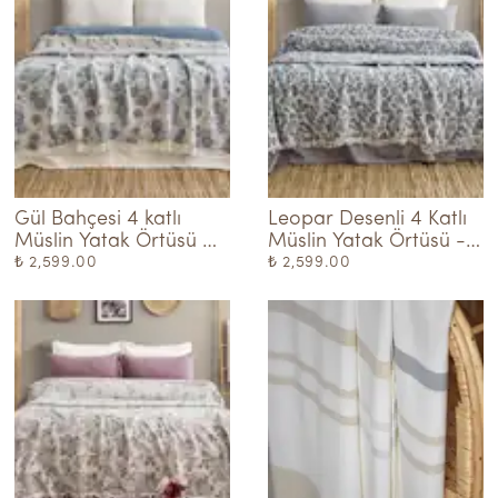
Gül Bahçesi 4 katlı 
Leopar Desenli 4 Katlı 
Müslin Yatak Örtüsü 
Müslin Yatak Örtüsü - 
Pike - Mavi
Mavi
₺ 2,599.00
₺ 2,599.00