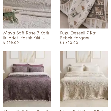
Maya Soft Rose 7 Katlı 
Kuzu Desenli 7 Katlı 
iki adet  Yastık Kılıfı - 
Bebek Yorganı
Natural
₺ 999.00
₺ 1,500.00