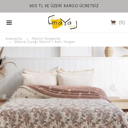
500 TL VE ÜZERİ KARGO ÜCRETSİZ
MEET MAYA NATU
(
0
)
Anasayfa
  » 
Müslin Yorganlar
 » 
Sakura Çiçeği Müslin 7 Katlı Yorgan