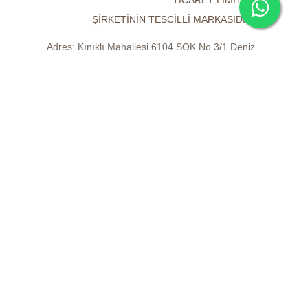
TİCARET LİMİTED
ŞİRKETİNİN TESCİLLİ MARKASIDIR.
Adres:
Kınıklı Mahallesi 6104 SOK No.3/1 Deniz
apartmanı Pamukkale / DENİZLİ
Mail Adresi:
info@meetmayanatural.com
© 2026 ikas
Kullanım Koşulları
Gizlilik Politikası