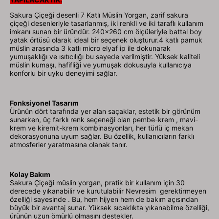
Sakura Çiçeği desenli 7 Katlı Müslin Yorgan, zarif
sakura
çiçeği
desenleriyle tasarlanmış, iki renkli ve iki taraflı kullanım
imkanı sunan bir üründür. 240x260 cm ölçüleriyle battal boy
yatak örtüsü olarak ideal bir seçenek oluşturur.4 katlı pamuk
müslin arasında 3 katlı micro elyaf ip ile dokunarak
yumuşaklığı ve ısıtıcılığı bu sayede verilmiştir. Yüksek kaliteli
müslin kumaşı, hafifliği ve yumuşak dokusuyla kullanıcıya
konforlu bir uyku deneyimi sağlar.
Fonksiyonel Tasarım
Ürünün dört tarafında yer alan saçaklar, estetik bir görünüm
sunarken, üç farklı renk seçeneği olan pembe-krem , mavi-
krem ve kiremit-krem kombinasyonları, her türlü iç mekan
dekorasyonuna uyum sağlar. Bu özellik, kullanıcıların farklı
atmosferler yaratmasına olanak tanır.
Kolay Bakım
Sakura Çiçeği
müslin yorgan, pratik bir kullanım için 30
derecede yıkanabilir ve kurutulabilir Nevresim gerektirmeyen
özelliği sayesinde . Bu, hem hijyen hem de bakım açısından
büyük bir avantaj sunar. Yüksek sıcaklıkta yıkanabilme özelliği,
ürünün uzun ömürlü olmasını destekler.