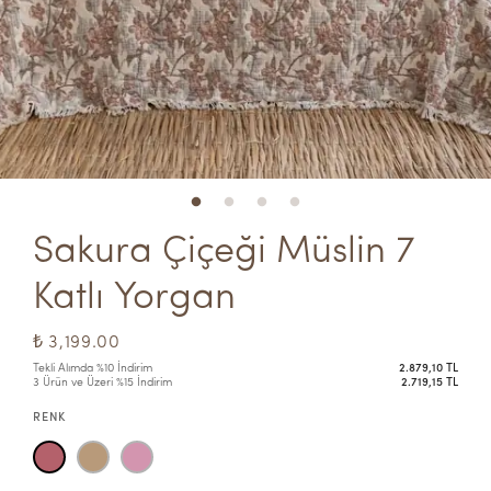
Sakura Çiçeği Müslin 7 
Katlı Yorgan
₺ 3,199.00
Tekli Alımda %10 İndirim
2.879,10 TL
3 Ürün ve Üzeri %15 İndirim
2.719,15 TL
RENK