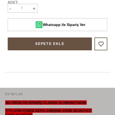
ADET
:
-
+
1
Whatsapp ile Sipariş Ver
SEPETE EKLE
DETAYLAR
BU ÜRÜN ÖN SİPARİŞ OLARAK ALINMAKTADIR.
7/15 GÜN İÇİNDE DEPO GİRİŞİNE GÖRE SEVKİYATI
YAPILACAKTIR.