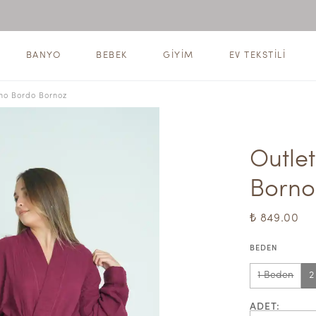
BANYO
BEBEK
GİYİM
EV TEKSTİLİ
no Bordo Bornoz
Outle
Borno
₺ 849.00
BEDEN
1 Beden
2
ADET
: