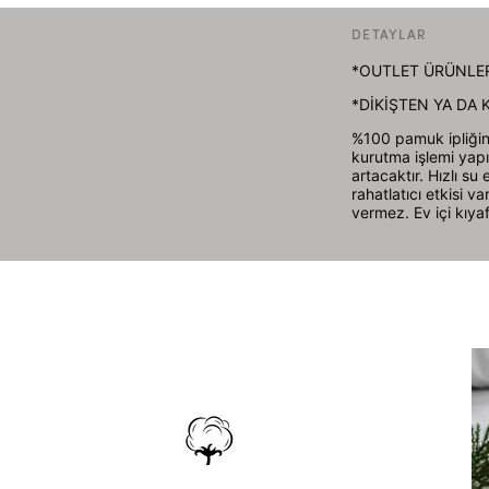
DETAYLAR
*OUTLET ÜRÜNLER
*DİKİŞTEN YA DA
%100 pamuk ipliğin
kurutma işlemi yap
artacaktır. Hızlı s
rahatlatıcı etkisi v
vermez. Ev içi kıyafe