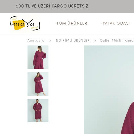
500 TL VE ÜZERİ KARGO ÜCRETSİZ
MEET MAYA NATURAL
TÜM ÜRÜNLER
YATAK ODASI
Anasayfa
  » 
İNDİRİMLİ ÜRÜNLER
 » 
Outlet Müslin Kimo