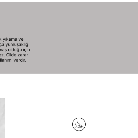
ak yıkama ve
kça yumuşaklığı
umaş olduğu için
ez. Cilde zarar
llanımı vardır.