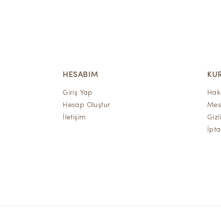
HESABIM
KU
Giriş Yap
Hak
Hesap Oluştur
Mesa
İletişim
Gizl
İpta