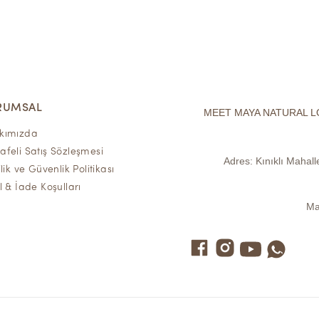
RUMSAL
MEET MAYA NATURAL L
kımızda
feli Satış Sözleşmesi
Adres:
Kınıklı Mahal
ilik ve Güvenlik Politikası
l & İade Koşulları
Ma