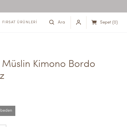
Ara
Sepet
(
0
)
FIRSAT ÜRÜNLERİ
t Müslin Kimono Bordo 
z
 beden