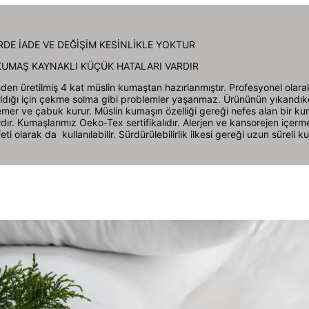
DE İADE VE DEĞİŞİM KESİNLİKLE YOKTUR
 KUMAŞ KAYNAKLI KÜÇÜK HATALARI VARDIR
den üretilmiş 4 kat müslin kumaştan hazırlanmıştır. Profesyonel olar
ıldığı için çekme solma gibi problemler yaşanmaz. Ürününün yıkandı
u emer ve çabuk kurur. Müslin kumaşın özelliği gereği nefes alan bir k
ardır. Kumaşlarımız Oeko-Tex sertifikalıdır. Alerjen ve kansorejen içerm
ti olarak da kullanılabilir. Sürdürülebilirlik ilkesi gereği uzun süreli ku