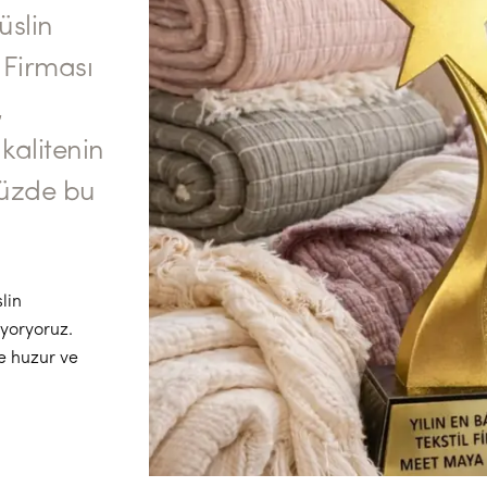
slin
l Firması
,
kalitenin
müzde bu
lin
iyoryoruz.
e huzur ve