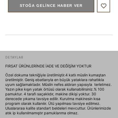
STOĞA GELINCE HABER VER
DETAYLAR
FIRSAT ÜRÜNLERİNDE İADE VE DEĞİŞİM YOKTUR
Özel dokuma tekniğiyle üretilmiştir.4 katlı müslin kumaştan
üretilmiştir. Geniş ebatlarıyla en büyük yataklara rahatlıkla
uyum sağlamaktadır. Müslin nefes aldıran yapısıyla terletmez.
Yazın pike kışın yatak örtüsü olarak kullanabilirsiniz.% 100
pamuktur. 4 tarafı saçaklıdır, makine dikişi yoktur. 30
derecede yıkama tavsiye edilir. Kurutma makinesin kısa
program olarak kullanılır. Ütü yapılması tavsiye edilmez.
Uluslararası kalite standart beldeleri mevcuttur. Ürünlerimizde
atık ip kullanılmamıştır pamuklanma olmaz.