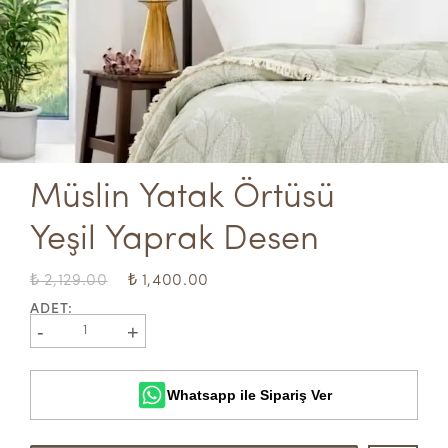
Müslin Yatak Örtüsü 
Yeşil Yaprak Desen
₺ 2,129.00
₺ 1,400.00
ADET
:
-
+
1
Whatsapp ile Sipariş Ver