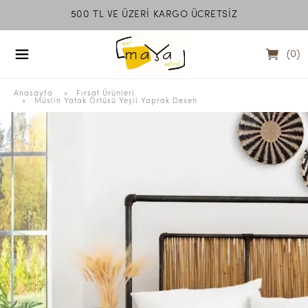
500 TL VE ÜZERİ KARGO ÜCRETSİZ
MEET MAYA NATU
(
0
)
Anasayfa
  » 
Fırsat Ürünleri
 » 
Müslin Yatak Örtüsü Yeşil Yaprak Desen