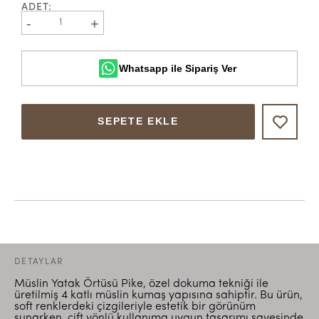
ADET
:
-
+
1
Whatsapp ile Sipariş Ver
SEPETE EKLE
DETAYLAR
Müslin Yatak Örtüsü Pike, özel dokuma tekniği ile
üretilmiş 4 katlı müslin kumaş yapısına sahiptir. Bu ürün,
soft renklerdeki çizgileriyle estetik bir görünüm
sunarken, çift yönlü kullanıma uygun tasarımı sayesinde