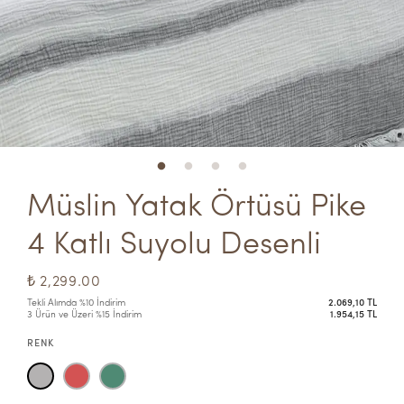
Müslin Yatak Örtüsü Pike 
4 Katlı Suyolu Desenli
₺ 2,299.00
Tekli Alımda %10 İndirim
2.069,10 TL
3 Ürün ve Üzeri %15 İndirim
1.954,15 TL
RENK