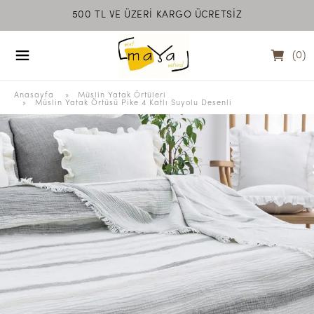
500 TL VE ÜZERİ KARGO ÜCRETSİZ
MEET MAYA NATU
(
0
)
Anasayfa
  » 
Müslin Yatak Örtüleri
 » 
Müslin Yatak Örtüsü Pike 4 Katlı Suyolu Desenli