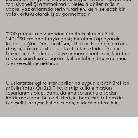
fonksiyonelliği artırmaktadır. Nefes alabilen müslin
yapısı, yaz aylarında serin tutarken, kışın ise sıcak bir
yatak örtüsü olarak işlev görmektedir.
%100 pamuk malzemeden üretilmiş olan bu örtü,
240x260 cm ebatlarıyla geniş bir alanı kaplayarak
konfor sağlar. Dört tarafı saçaklı olan tasarımı, makine
dikişi içermemesiyle de dikkat çekmektedir. Ürünün
bakımı için 30 derecede yıkanması önerilirken, kurutma
makinesinin kısa programı kullanılabilir. Ütü yapılması
tavsiye edilmemektedir.
Uluslararası kalite standartlarına uygun olarak üretilen
Müslin Yatak Örtüsü Pike, atık ip kullanılmadan
tasarlanmış olup, pamuklanma sorununu ortadan
kaldırmaktadır. Bu özellikleriyle, hem estetik hem de
işlevsellik arayan kullanıcılar için ideal bir tercihtir.