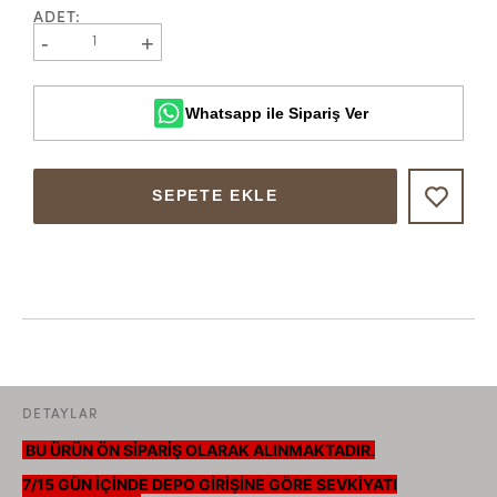
ADET
:
-
+
1
Whatsapp ile Sipariş Ver
SEPETE EKLE
DETAYLAR
BU ÜRÜN ÖN SİPARİŞ OLARAK ALINMAKTADIR.
7/15 GÜN İÇİNDE DEPO GİRİŞİNE GÖRE SEVKİYATI