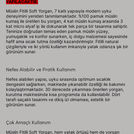
YAPILACAKTIR.
Müslin Fitilli Soft Yorgan, 7 katlı yapısıyla modern uyku
deneyimini yeniden tanımlamaktadır. %100 pamuk müslin
kumaş ile üretilen bu yorgan, 4 kat müslin kumaş arasında 3
kat micro elyaf ip ile dokunarak tek parça bir tasarıma sahiptir.
Teninize doğrudan temas eden pamuk müslin yüzey,
yumuşaklık ve konfor sunarken, iç dolgu malzemesi sayesinde
hafif ama sıcak tutma özelliği kazandırılmıştır. Fitilli natural
çizgileriyle ve iki yönlü kullanım imkanıyla yatak odanıza şık bir
görünüm sunar.
Nefes Alabilir ve Pratik Kullanım
Nefes alabilen yapısı, uyku sırasında optimum sıcaklık
dengesini sağlarken, makinede yıkanabilir özelliği ile bakımını
kolaylaştırmaktadır. 30 derecede yıkanması önerilen yorgan,
kurutma makinesinde kısa programda da kullanılabilir. Dört
tarafı saçaklı tasarımı ve dikiş izi olmaması, estetik bir
görünüm sunar.
Çok Amaçlı Kullanım
Müslin Fitilli Soft Yorgan, hem yatak örtüsü hem de yorgan