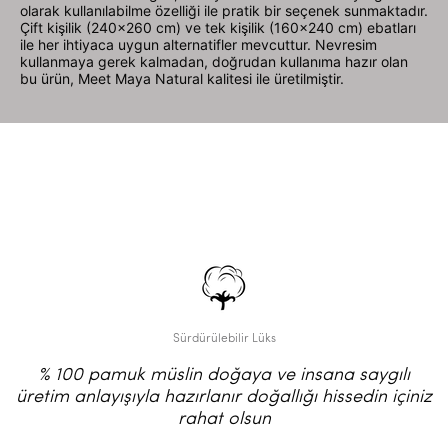
olarak kullanılabilme özelliği ile pratik bir seçenek sunmaktadır.
Çift kişilik (240x260 cm) ve tek kişilik (160x240 cm) ebatları
ile her ihtiyaca uygun alternatifler mevcuttur. Nevresim
kullanmaya gerek kalmadan, doğrudan kullanıma hazır olan
bu ürün, Meet Maya Natural kalitesi ile üretilmiştir.
Sürdürülebilir Lüks
% 100 pamuk müslin doğaya ve insana saygılı
üretim anlayışıyla hazırlanır doğallığı hissedin içiniz
rahat olsun