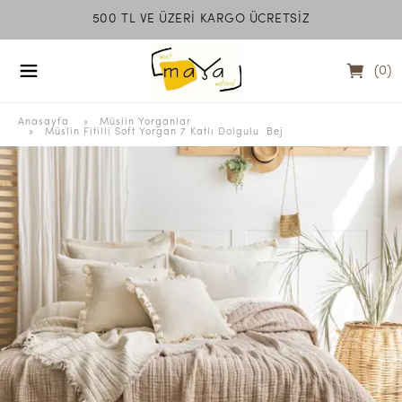
500 TL VE ÜZERİ KARGO ÜCRETSİZ
MEET MAYA NATU
(
0
)
Anasayfa
  » 
Müslin Yorganlar
 » 
Müslin Fitilli Soft Yorgan 7 Katlı Dolgulu  Bej