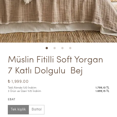
Müslin Fitilli Soft Yorgan 
7 Katlı Dolgulu  Bej
₺ 1,999.00
Tekli Alımda %10 İndirim
1.799,10 TL
3 Ürün ve Üzeri %15 İndirim
1.699,15 TL
EBAT
Tek kişilik
Battal