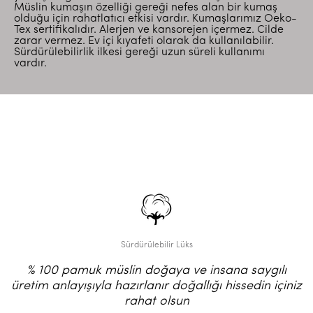
Müslin kumaşın özelliği gereği nefes alan bir kumaş
olduğu için rahatlatıcı etkisi vardır. Kumaşlarımız Oeko-
Tex sertifikalıdır. Alerjen ve kansorejen içermez. Cilde
zarar vermez. Ev içi kıyafeti olarak da kullanılabilir.
Sürdürülebilirlik ilkesi gereği uzun süreli kullanımı
vardır.
Sürdürülebilir Lüks
% 100 pamuk müslin doğaya ve insana saygılı
üretim anlayışıyla hazırlanır doğallığı hissedin içiniz
rahat olsun