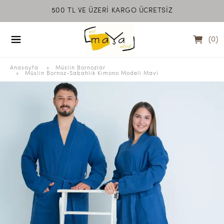
500 TL VE ÜZERİ KARGO ÜCRETSİZ
MEET MAYA NATU
(
0
)
Anasayfa
  » 
Müslin Bornozlar
 » 
Müslin Bornoz-Sabahlık Kimono Modeli Mavi