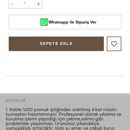
-
+
1
Whatsapp ile Sipariş Ver
SEPETE EKLE
DETAYLAR
1. Kalite %100 pamuk ipliğinden üretilmiş 4 kat müslin
kumaştan hazırlanmıştır. Profesyonel olarak yıkama ve
kurutma işlemi yapıldığı için çekme,solma gibi
problemler yaşanmaz. Ürününüz yıkandıkça
yumuşaklığı artacaktır. Hızlı su emer ve çabuk kurur.