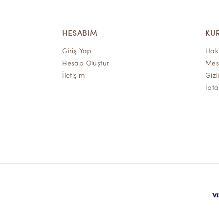
HESABIM
KU
Giriş Yap
Hak
Hesap Oluştur
Mesa
İletişim
Gizl
İpta