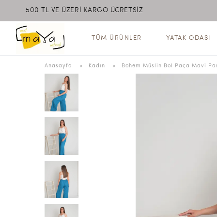
500 TL VE ÜZERİ KARGO ÜCRETSİZ
MEET MAYA NATURAL
TÜM ÜRÜNLER
YATAK ODASI
Anasayfa
  » 
Kadın
 » 
Bohem Müslin Bol Paça Mavi Pa