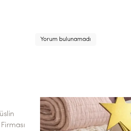
Yorum bulunamadı
slin
l Firması