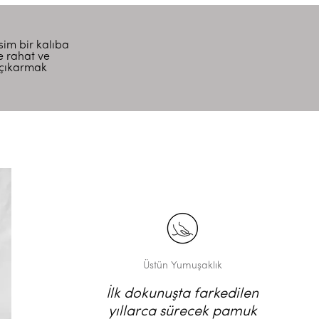
esim bir kalıba
e rahat ve
 çıkarmak
Üstün Yumuşaklık
İlk dokunuşta farkedilen
yıllarca sürecek pamuk