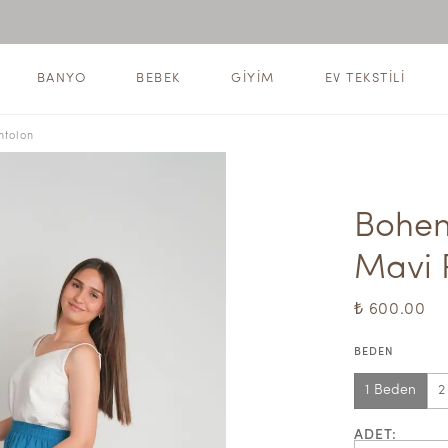
BANYO
BEBEK
GİYİM
EV TEKSTİLİ
ntolon
Bohem
Mavi 
₺ 600.00
BEDEN
1 Beden
2
ADET
: