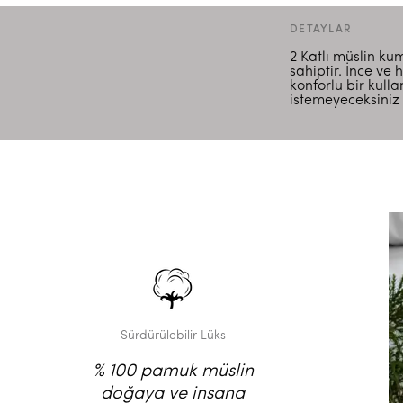
DETAYLAR
2 Katlı müslin kum
sahiptir. İnce ve 
konforlu bir kull
istemeyeceksiniz
Sürdürülebilir Lüks
% 100 pamuk müslin
doğaya ve insana