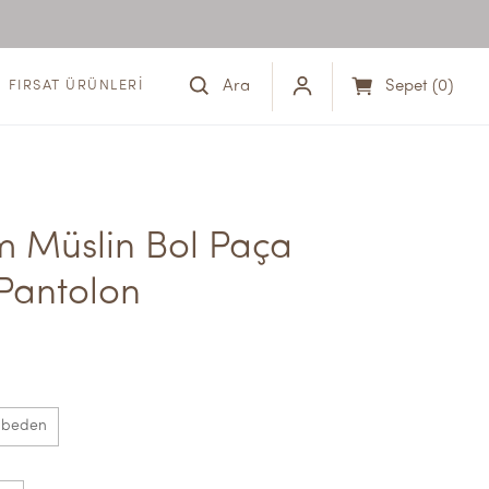
Ara
Sepet
(
0
)
FIRSAT ÜRÜNLERİ
 Müslin Bol Paça 
Pantolon
 beden