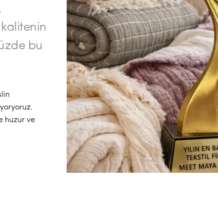
,
kalitenin
müzde bu
lin
iyoryoruz.
e huzur ve