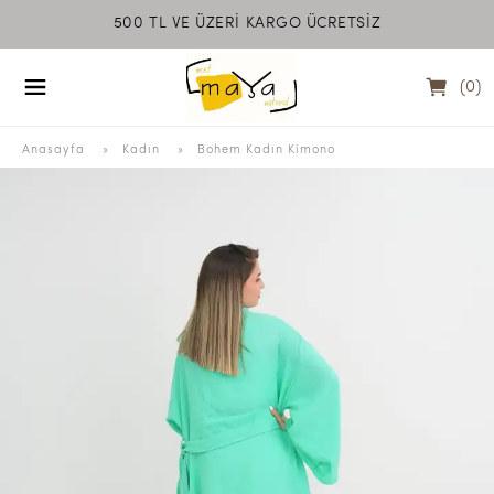
500 TL VE ÜZERİ KARGO ÜCRETSİZ
MEET MAYA NATU
(
0
)
Anasayfa
  » 
Kadın
 » 
Bohem Kadın Kimono