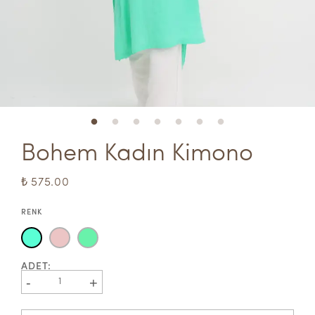
Bohem Kadın Kimono
₺ 575.00
RENK
ADET
:
-
+
1