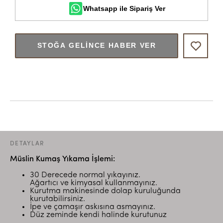
Whatsapp ile Sipariş Ver
STOĞA GELINCE HABER VER
DETAYLAR
Müslin Kumaş Yıkama İşlemi:
30 Derecede normal yıkayınız.
Ağartıcı ve kimyasal kullanmayınız.
Kurutma makinesinde dolap kuruluğunda
kurutabilirsiniz.
İpe ve çamaşır askısına asmayınız.
Düz zeminde kendi halinde kurutunuz