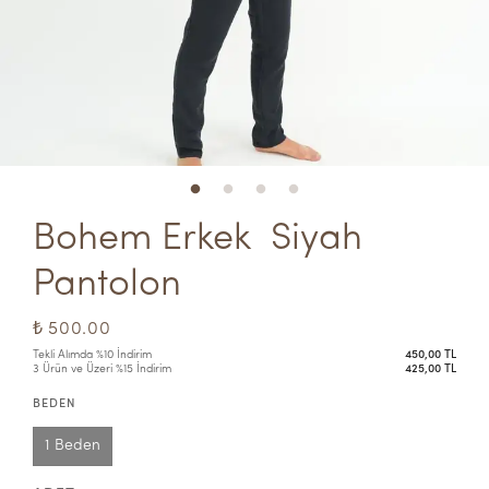
Bohem Erkek  Siyah 
Pantolon
₺ 500.00
Tekli Alımda %10 İndirim
450,00 TL
3 Ürün ve Üzeri %15 İndirim
425,00 TL
BEDEN
1 Beden