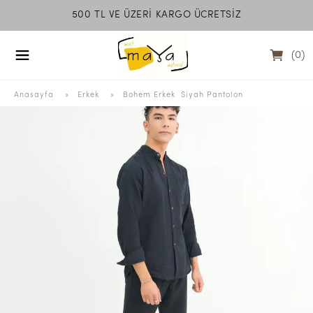
500 TL VE ÜZERİ KARGO ÜCRETSİZ
MEET MAYA NATU
(
0
)
Anasayfa
  » 
Erkek
 » 
Bohem Erkek  Siyah Pantolon