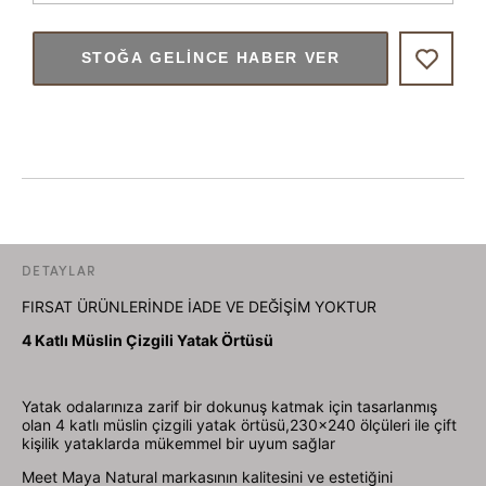
STOĞA GELINCE HABER VER
DETAYLAR
FIRSAT ÜRÜNLERİNDE İADE VE DEĞİŞİM YOKTUR
4 Katlı Müslin Çizgili Yatak Örtüsü
Yatak odalarınıza zarif bir dokunuş katmak için tasarlanmış
olan 4 katlı müslin çizgili yatak örtüsü,230x240 ölçüleri ile çift
kişilik yataklarda mükemmel bir uyum sağlar
Meet Maya Natural markasının kalitesini ve estetiğini