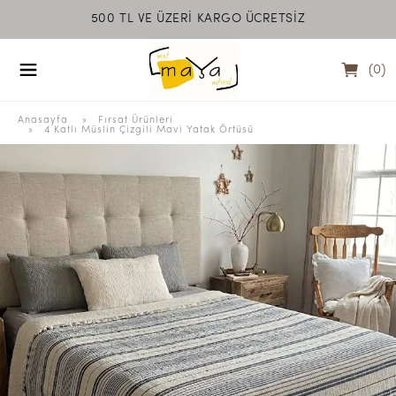
500 TL VE ÜZERİ KARGO ÜCRETSİZ
MEET MAYA NATU
(
0
)
Anasayfa
  » 
Fırsat Ürünleri
 » 
4 Katlı Müslin Çizgili Mavi Yatak Örtüsü 