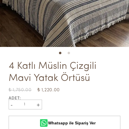
4 Katlı Müslin Çizgili 
Mavi Yatak Örtüsü 
₺ 1,750.00
₺ 1,220.00
ADET
:
-
+
1
Whatsapp ile Sipariş Ver