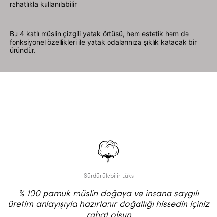
rahatlıkla kullanılabilir.
Bu 4 katlı müslin çizgili yatak örtüsü, hem estetik hem de
fonksiyonel özellikleri ile yatak odalarınıza şıklık katacak bir
üründür.
Sürdürülebilir Lüks
% 100 pamuk müslin doğaya ve insana saygılı
üretim anlayışıyla hazırlanır doğallığı hissedin içiniz
rahat olsun