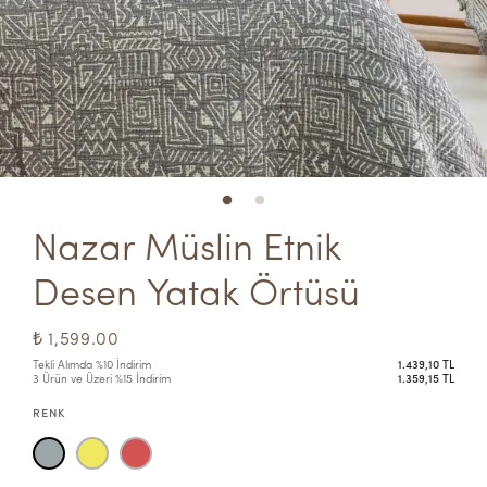
Nazar Müslin Etnik 
Desen Yatak Örtüsü
₺ 1,599.00
Tekli Alımda %10 İndirim
1.439,10 TL
3 Ürün ve Üzeri %15 İndirim
1.359,15 TL
RENK