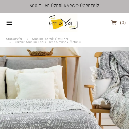
500 TL VE ÜZERİ KARGO ÜCRETSİZ
MEET MAYA NATU
(
0
)
Anasayfa
  » 
Müslin Yatak Örtüleri
 » 
Nazar Müslin Etnik Desen Yatak Örtüsü