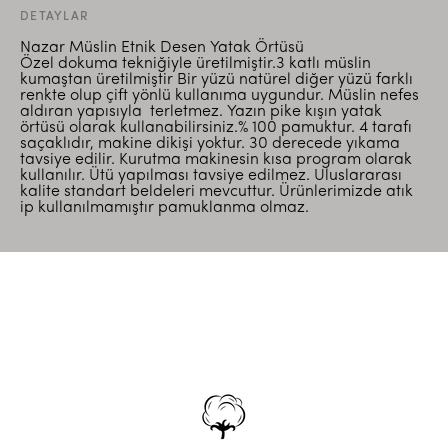
DETAYLAR
Nazar Müslin Etnik Desen Yatak Örtüsü
Özel dokuma tekniğiyle üretilmiştir.3 katlı müslin
kumaştan üretilmiştir Bir yüzü natürel diğer yüzü farklı
renkte olup çift yönlü kullanıma uygundur. Müslin nefes
aldıran yapısıyla terletmez. Yazın pike kışın yatak
örtüsü olarak kullanabilirsiniz.% 100 pamuktur. 4 tarafı
saçaklıdır, makine dikişi yoktur. 30 derecede yıkama
tavsiye edilir. Kurutma makinesin kısa program olarak
kullanılır. Ütü yapılması tavsiye edilmez. Uluslararası
kalite standart beldeleri mevcuttur. Ürünlerimizde atık
ip kullanılmamıştır pamuklanma olmaz.