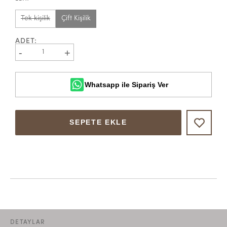
Tek kişilik
Çift Kişilik
ADET
:
-
+
1
Whatsapp ile Sipariş Ver
SEPETE EKLE
DETAYLAR