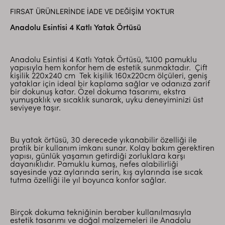
FIRSAT ÜRÜNLERİNDE İADE VE DEĞİŞİM YOKTUR
Anadolu Esintisi 4 Katlı Yatak Örtüsü
Anadolu Esintisi 4 Katlı Yatak Örtüsü, %100 pamuklu
yapısıyla hem konfor hem de estetik sunmaktadır. Çift
kişilik 220x240 cm Tek kişilik 160x220cm ölçüleri, geniş
yataklar için ideal bir kaplama sağlar ve odanıza zarif
bir dokunuş katar. Özel dokuma tasarımı, ekstra
yumuşaklık ve sıcaklık sunarak, uyku deneyiminizi üst
seviyeye taşır.
Bu yatak örtüsü, 30 derecede yıkanabilir özelliği ile
pratik bir kullanım imkanı sunar. Kolay bakım gerektiren
yapısı, günlük yaşamın getirdiği zorluklara karşı
dayanıklıdır. Pamuklu kumaş, nefes alabilirliği
sayesinde yaz aylarında serin, kış aylarında ise sıcak
tutma özelliği ile yıl boyunca konfor sağlar.
Birçok dokuma tekniğinin beraber kullanılmasıyla
estetik tasarımı ve doğal malzemeleri ile Anadolu