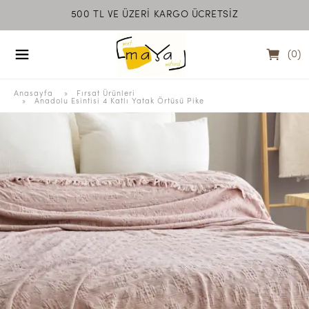
500 TL VE ÜZERİ KARGO ÜCRETSİZ
MEET MAYA NATU
(
0
)
Anasayfa
  » 
Fırsat Ürünleri
 » 
Anadolu Esintisi 4 Katlı Yatak Örtüsü Pike