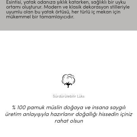
Esintisi, yatak odanıza şıklık katarken, sağlıklı bir uyku
ortamı oluşturur. Modern ve klasik dekorasyon stilleriyle
uyumlu olan bu yatak örtüsü, her türlü iç mekan için
mükemmel bir tamamlayıcıdır.
Sürdürülebilir Lüks
% 100 pamuk müslin doğaya ve insana saygılı
üretim anlayışıyla hazırlanır doğallığı hissedin içiniz
rahat olsun